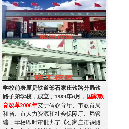
铁路博客
联系我们
学
校前身原
是
铁道部石家庄铁路分局铁
路子弟学校，成立于1989年6月，
国家教
育改革2008年
交于省教育厅、市教育局
和省、市人力资源和社会保障厅、局管
辖，学校即时审批办了
《
石家庄市铁路