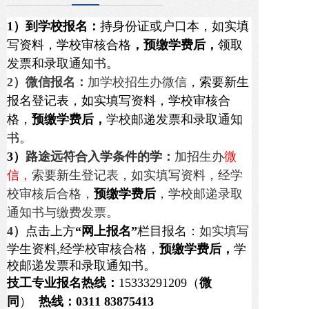
家职业技能鉴定所直属学校，河北省重
1）
到学校报名：
持身份证或户口本
，
如实
填
点全日制职业
高级技工
与
职高
学校。
写资料，学校审核合格
，
预缴学费后，
领取
技工学校设：
技工
就业班
+
大专贯通班专
发票和录取通知书
。
业，
毕业生
由人力资源颁发毕业证。
2）
微信报名：
加学校招生办微信
，
索要新生
职高学校设：
职高就业班
+
升学班专业、
报名登记表
，
如实
填写资料，学校审核合
普高班专业，
毕业生
由教育局颁发毕业
格，
预缴学费后，
学校邮递发票和录取通知
证
。
书
。
面向全国招生，欢迎应、往届初、高中
3）
路途远
符合入学条件
的学：
加招生办
微
毕业生到我校学习、深造，实现自己梦
信，
索要新生登记表，如实填写资料，经学
想。
学生入学签订就业协议书
，
分配工
校审核后合格，
预缴学费后
，学
校邮递录取
通知书与缴费发票。
作就业有保障
。
学校代码：
9107/6159
4）
点击
上方
“网上报名
”
栏目报名：
如实填写
学生资料,经学校审核合格，
预缴学费后
，
学
点击
下方“
全景在线参观
”
栏目可观看学校实
校邮递发票和录取通知书
。
况
。
技工专业报名热线
：
15333291209（
微
校区全景展示
同
）
热线：0311 83875413