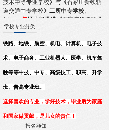
技术中等专业学校
》
与
《
石家庄新铁轨
道交通中专学校
》二所中专学校
。
(1)
2021年
经上级批准
《
石家庄铁路职业
学校专业分类
技工学校
》
升级
更名
《
石家庄铁路职业
高级
技工学校
》
。
同时
撤销
《
石家庄市
铁路、
地铁、航空、机电、计算机、电子技
铁路技术中等专业学校
》
，
将中专专业
合并
在
石家庄新铁轨道交通中专学
《
术、电子商务、工业
机器人、
医学、
机车驾
校
。
》
(2)
2023年
经上级批准
《
石家庄新铁轨道
驶等等中技、
中专
、
高级技工、
职高、
升学
交通中专学校
》
升级为职业中学
，
更名
班、普高
专业班。
为
《石家庄新铁职业高级中学》（简称
职高）
。
选择喜欢的专业，学好技术，毕业后为家庭
经上级批准，将学校改制为二个独资学
校
（
即技工与职高学校
）
，是省、市教
和国家做贡献，是儿女的责任！
育局、人力资源和社会保障厅、局、国
报名须知