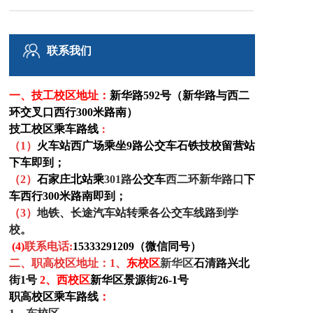
铁路博客
联系我们
联系我们
一、技工校区
地址：
新华路592号（新华路与西二
环交叉口西行300米路南）
技工校区乘车路线
：
（1）
火车站西广场乘坐9路公交车石铁技校留营站
下车即到；
（
2
）
石家庄北站乘
301路
公交车
西二环新华路口
下
车西行300米路南即到
；
（
3
）
地铁、长途汽车站转乘各公交车线路到学
校。
(4)
联系电话:
15333291209（微信同号）
二、职高校区地址
：1、
东
校区
新华区
石清路兴北
街1号
2、西校区
新华区景源街26-1号
职高校区乘车路线
：