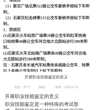
1、东校区
（1）新百广场北乘322路公交车新铁学校站下车即
到。
（2）石家庄纪念碑乘115公交车新铁学校站下车即
到。
2、西校区
(1)
石家庄火车站西广场乘20路公交车到红军街南
口站转乘40路公交车河北地大北院站步行280米即
到。
(2)石家庄火车北站南广场乘坐40路公交车河北地
大北院站步行280米即到。
注：石家庄各长途汽车站乘坐各线路公交车、转乘
以上各路公交车到以上站下车即到。
(3)石家庄各长途汽车站乘坐各线路公交车、转乘
开展职业技能鉴定的意义
以上各路公交车到以上站下车即到。
浏览：39771
来源：
时间：2026-03-24
(4)联系电话：
13230171849（微信同号）
联系人：
张处长
办公电话：
0311 8387 5413
开展职业技能鉴定的意义
职业技能鉴定是一种特殊的考试形
请家长和学生注意
：凡是已经向学校其他老师咨