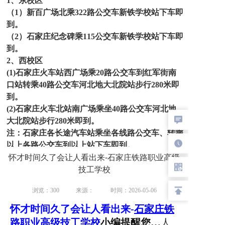
1、东校区
（1）新百广场北乘322路公交车新铁学校站下车即
到。
（2）石家庄纪念碑乘115公交车新铁学校站下车即
到。
2、西校区
(1)
石家庄火车站西广场乘20路公交车到红军街南
口站转乘40路公交车河北地大北院站步行280米即
到。
(2)石家庄火车北站南广场乘坐40路公交车河北地
大北院站步行280米即到。
注：石家庄各长途汽车站乘坐各线路公交车、转乘
以上各路公交车到以上站下车即到。
(3)石家庄各长途汽车站乘坐各线路公交车、转乘
怀才时间久了会让人看出来-石家庄铁路职业高级
以上各路公交车到以上站下车即到。
技工学校
(4)联系电话：
13230171849（微信同号）
浏览：300
来源：
时间：2026-05-06
联系人：
张处长
办公电话：
0311 8387 5413
怀才时间久了会让人看出来
-
石家庄铁
请家长和学生注意
：凡是已经向学校其他老师咨
路职业高级技工学校
小编提醒您…
人