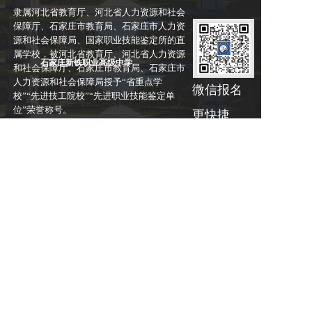
隶属河北省教育厅、河北省人力资源和社会
保障厅、石家庄市教育局、石家庄市人力资
源和社会保障局、国家职业技能鉴定所的直
属学校，被河北省教育厅、河北省人力资源
石家庄新铁职业高级中学
和社会保障厅、石家庄市教育局、石家庄市
人力资源和社会保障局授予“省重点学
微信报名
校”“先进技工院校”“先进职业技能鉴定单
位”荣誉称号。
更快捷
学校地址与乘车线路
一、技工校区地址与乘车路线：桥西区新华路592号 1、火车站乘
坐9路公交车石铁技校留营站下车即到；2、石家庄北站乘301路
公交车西二环新华路口下车西行300米即到。
二、职高、中专、普高校区地址与乘车路线：东校区新华区石清
路兴北街1号 （1）石家庄火车站西广场乘坐20路公交车到新百广
场北乘322路公交车新铁学校下车即到。（2）石家庄火车北站南
广场乘坐40路公交车到滨湖新村站转乘115公交车新铁学校下车
即到。
西校区新华区景源街26-1号(1)火车站西广场乘20路公交车到红
军街南口站转乘40路公交车河北地大北院站步行280米即到。
（2）石家庄火车北站南广场乘坐40路公交车河北地大北院站步
行280米即到。三、石家庄火车站、东站、各长途汽车站乘各线