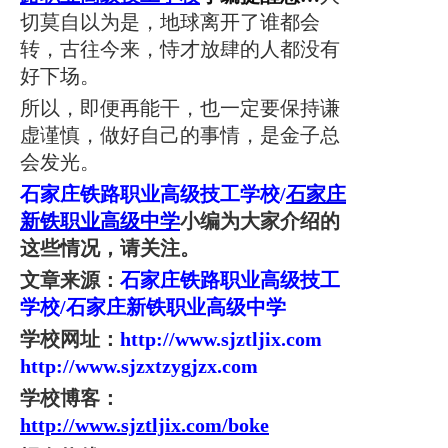
询、留下学生有关资料的，
继续联系你原咨询的老
切莫自以为是，地球离开了谁都会
师
，请不要再浪费宝贵时间
。
转，古往今来，恃才放肆的人都没有
好下场。
所以，即便再能干，也一定要保持谦
虚谨慎，做好自己的事情，是金子总
会发光。
石家庄铁路职业高级技工学校
/
石家庄
新铁职业
高级中学
小编为大家介绍的
这些情况，请关注。
文章来源：
石家庄铁路职业高级技工
学校
/
石家庄新铁职业高级中学
学校网址：
http://www.sjztljix.com
http://www.sjzxtzygjzx.com
学校博客：
http://www.sjztljix.com/boke