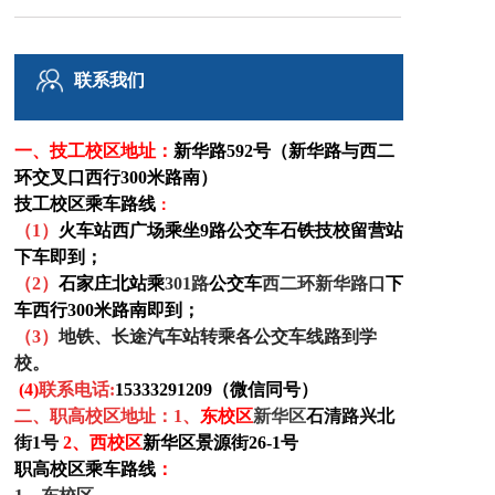
铁路博客
联系我们
联系我们
一、技工校区
地址：
新华路592号（新华路与西二
环交叉口西行300米路南）
技工校区乘车路线
：
（1）
火车站西广场乘坐9路公交车石铁技校留营站
下车即到；
（
2
）
石家庄北站乘
301路
公交车
西二环新华路口
下
车西行300米路南即到
；
（
3
）
地铁、长途汽车站转乘各公交车线路到学
校。
(4)
联系电话:
15333291209（微信同号）
二、职高校区地址
：1、
东
校区
新华区
石清路兴北
街1号
2、西校区
新华区景源街26-1号
职高校区乘车路线
：