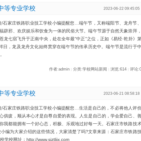
中等专业学校
2023-06-22 09:45:05
校/石家庄铁路职业技工学校小编提醒您…端午节，又称端阳节、龙舟节
福辟邪、欢庆娱乐和饮食为一体的民俗大节。端午节源于自然天象崇拜
苍龙七宿飞升于正南中央，处在全年最"中正"之位，正如《易经·乾卦》
"吉祥日，龙及龙舟文化始终贯穿在端午节的传承历史中。端午节是流行于
，
作者:admin
分类:学校网站新闻
浏览:614
评论:
|
|
|
中等专业学校
2023-06-21 08:58:18
校/石家庄铁路职业技工学校小编提醒您…生活是自己的，不必将他人评
心俱疲，顺从本心才是自尊自爱的表现。人生是自己的，学会爱自己、
你我都能拥有一个好心态，积极、乐观地过好每一天。石家庄市铁路技
校小编为大家介绍的这些情况，大家清楚了吗?文章来源：石家庄市铁路
http://www.sjztljix.com