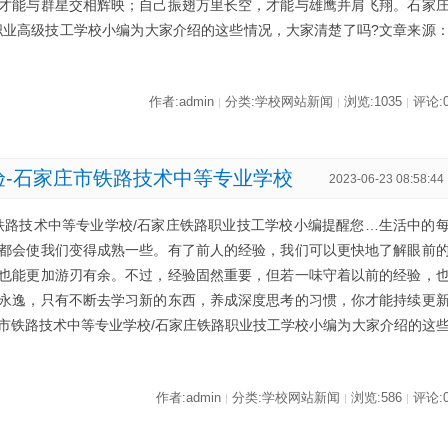
才能与群星交相辉映；自己振翅万里长空，才能与雄鹰并肩飞翔。石家
职业高级技工学校小编为大家介绍的这些情况，大家清楚了吗?文章来源
作者:admin
分类:学校网站新闻
浏览:1035
评论:
|
|
|
验-石家庄市铁路技术中等专业学校
2023-06-23 08:58:44
铁路技术中等专业学校/石家庄铁路职业技工学校小编提醒您…生活中的
都会使我们变得成熟一些。有了前人的经验，我们可以更快地了解眼前
也能更加游刃有余。不过，经验固然重要，但若一味守着以前的经验，
永逸，只有不断去学习新的东西，养成深度思考的习惯，你才能持续更
市铁路技术中等专业学校/石家庄铁路职业技工学校小编为大家介绍的这
作者:admin
分类:学校网站新闻
浏览:586
评论:
|
|
|